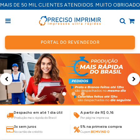
MAIS DE 50 MIL CLIENTES ATENDIDOS. MUITO OBRIGADO
PORTAL DO REVENDEDOR
Despacho em até 1 dia útil
A partir de R$ 0,16
Produção mais rápida do Brasil
Por página impressa
3x sem juros
5% na primeira compra
No cartão de crédito
Cupom
BEMVINDO